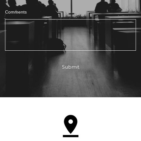
Comments
Submit
pin_drop