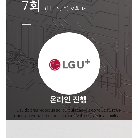
7회
(11.15, 수) 오후 4시
온라인 진행
Usu dolores recteque ad, cu qui scaevola concludaturque,
quodsi bonorum equidem ea eam. Vel dictas animal facilisi at.