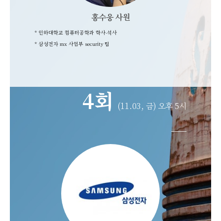
홍수웅 사원
* 인하대학교 컴퓨터공학과 학사-석
사
*
삼성전자 mx 사업부 security 팀
4회
(11.03, 금) 오후 5시