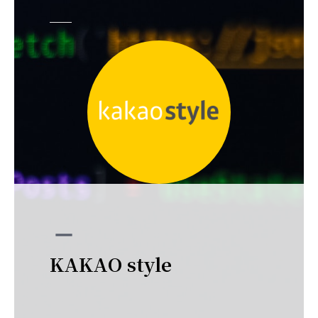
remove
KAKAO style