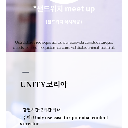
*샌드위치 meet up
(샌드위치 식사제공)
Usu dolores recteque ad, cu qui scaevola concludaturque,
quodsi bonorum equidem ea eam. Vel dictas animal facilisi at.
remove
UNITY코리아
- 강연시간: 2시간 이내
- 주제:
Unity use case for potential content
s creator