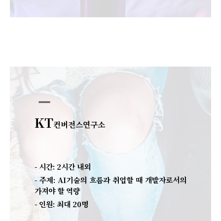
remove
KT
컨버전스연구소
- 시간: 2시간 내외
- 주제:
AI기술의 흐름과 취업할 때 개발자로서의
가져야 할 역량
- 인원: 최대 20명