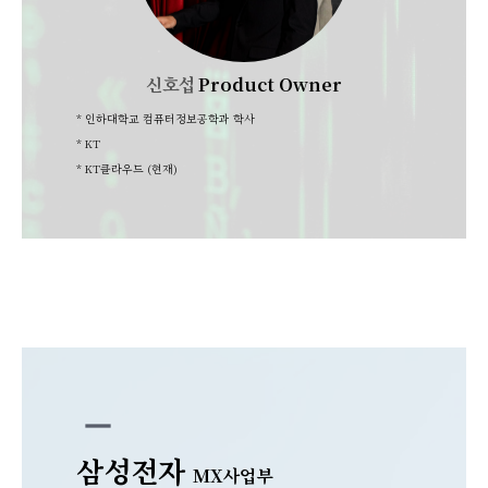
신호섭
Product Owner
* 인하대학교 컴퓨터정보공학과 학사
* KT
* KT클라우드 (현재)
remove
삼성전자
MX사업부