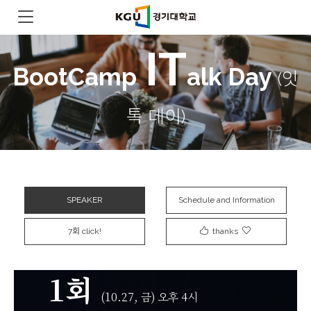
IT
BootCamp
alk Day
(잇
톡 데이)
SPEAKER
Schedule and Information
7회 click!
thanks
1회
(10.27, 금) 오후 4시