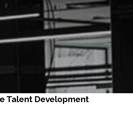
인재양성
ence Talent Development
ce Talent Development