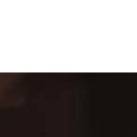
public
SW기술역량 교육
현업에서 사용할 수 있는
기술 학습을 위해
여러 분야에 대한 이론-실습 강좌로
현업 SW개발자로의 준비를 도와줍니다