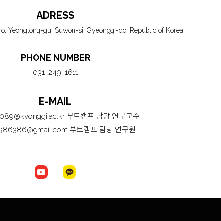
ADRESS
, Yeongtong-gu, Suwon-si, Gyeonggi-do, Republic of Korea
PHONE NUMBER
031-249-1611
E-MAIL
0089@kyonggi.ac.kr 부트캠프 담당 연구교수
986386@gmail.com 부트캠프 담당 연구원