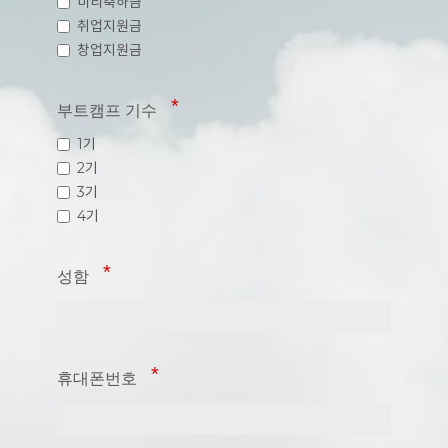
미리축하금
취업지원금
창업지원금
부트캠프 기수
1기
2기
3기
4기
성함
휴대폰번호