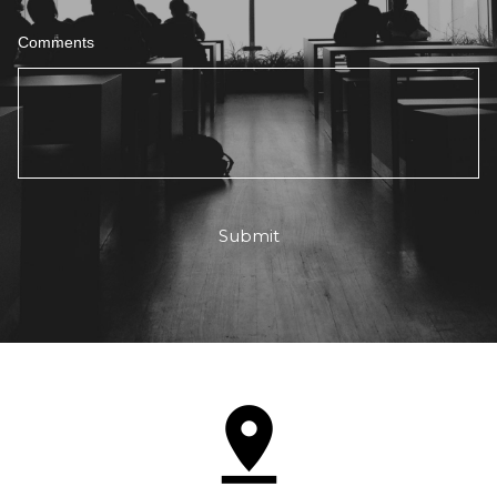
Comments
Submit
pin_drop