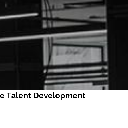
인재양성
ence Talent Development
ce Talent Development