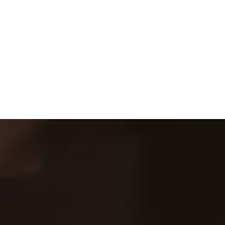
public
SW기술역량 교육
현업에서 사용할 수 있는
기술 학습을 위해
여러 분야에 대한 이론-실습 강좌로
현업 SW개발자로의 준비를 도와줍니다