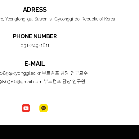
ADRESS
, Yeongtong-gu, Suwon-si, Gyeonggi-do, Republic of Korea
PHONE NUMBER
031-249-1611
E-MAIL
0089@kyonggi.ac.kr 부트캠프 담당 연구교수
986386@gmail.com 부트캠프 담당 연구원