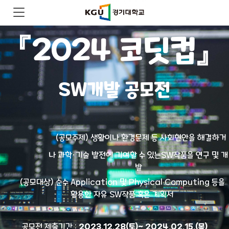
『2024 코딧컵』
SW개발 공모전
(공모주제) 생활이나 환경문제 등 사회현안을 해결하거
나 과학·기술 발전에 기여할 수 있는SW작품을 연구 및 개
발
(공모대상) 순수 Application 및 Physical Computing 등을
활용한 자유 SW작품 혹은 계획서
공모전 제출기간 :
2023.12.28(토)~ 2024.02.15.(목)