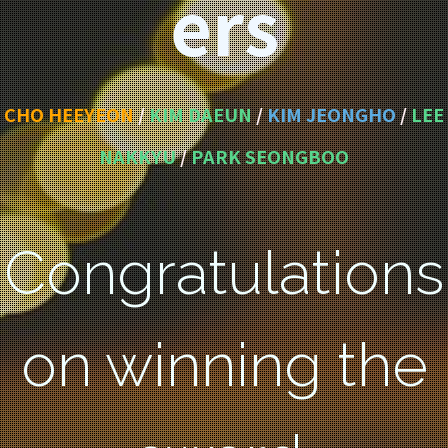
ers
CHO HEEYEON
/
KIM DAEUN
/
KIM JEONGHO
/
LEE
NAKKYU
/
PARK SEONGBOO
Congratulations
on winning the